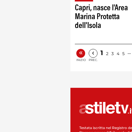
Capri, nasce l'Area
Marina Protetta
dell'Isola
«
‹
1
…
2
3
4
5
INIZIO
PREC.
Testata iscritta nel Registro de