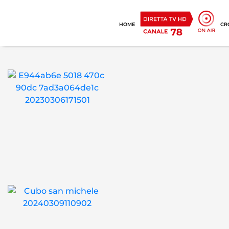
HOME
CR