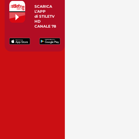
SCARICA
L’APP
di STILETV
HD
CANALE 78