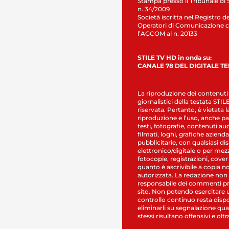
Stampa presso il Tribunale di 
n. 34/2009
Società iscritta nel Registro de
Operatori di Comunicazione c
l’AGCOM al n. 20133
STILE TV HD in onda su:
CANALE 78 DEL DIGITALE T
La riproduzione dei contenuti
giornalistici della testata STI
riservata. Pertanto, è vietata l
riproduzione e l’uso, anche par
testi, fotografie, contenuti au
filmati, loghi, grafiche aziendal
pubblicitarie, con qualsiasi di
elettronico/digitale o per mez
fotocopie, registrazioni, cover
quanto è ascrivibile a copia n
autorizzata. La redazione non
responsabile dei commenti pr
sito. Non potendo esercitare 
controllo continuo resta dispo
eliminarli su segnalazione qual
stessi risultano offensivi e oltr