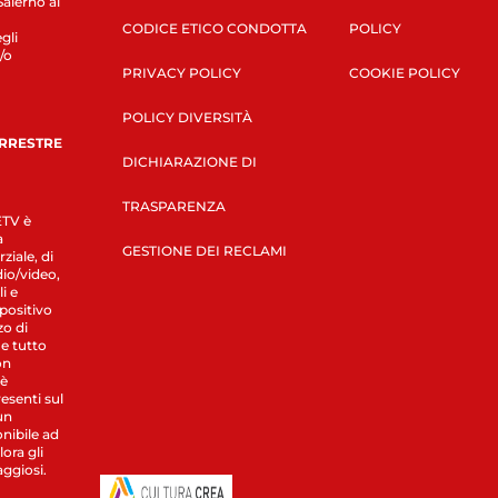
Salerno al
CODICE ETICO CONDOTTA
POLICY
gli
/o
PRIVACY POLICY
COOKIE POLICY
POLICY DIVERSITÀ
ERRESTRE
DICHIARAZIONE DI
TRASPARENZA
LETV è
a
GESTIONE DEI RECLAMI
ziale, di
dio/video,
i e
spositivo
zo di
 e tutto
on
 è
esenti sul
un
nibile ad
ora gli
aggiosi.