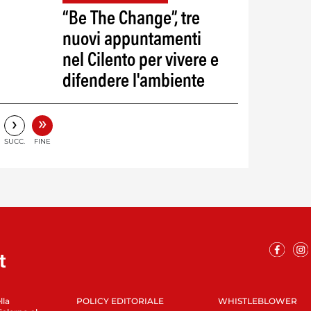
“Be The Change”, tre
nuovi appuntamenti
nel Cilento per vivere e
difendere l'ambiente
»
›
SUCC.
FINE
lla
POLICY EDITORIALE
WHISTLEBLOWER