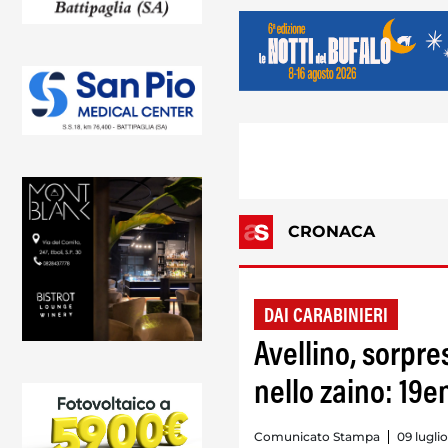
CRONACA
DAI CARABINIERI
Avellino, sorpr
nello zaino: 19
Comunicato Stampa
09 lugli