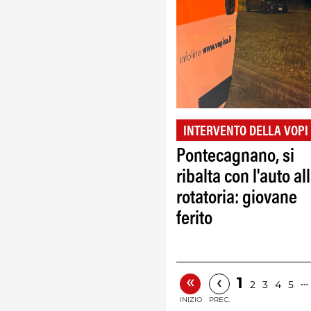
INTERVENTO DELLA VOPI
Pontecagnano, si
ribalta con l'auto al
rotatoria: giovane
ferito
«
‹
1
…
2
3
4
5
INIZIO
PREC.