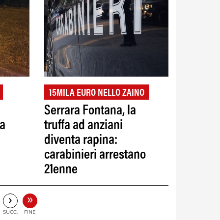
15MILA EURO NELLO ZAINO
Serrara Fontana, la
la
truffa ad anziani
diventa rapina:
carabinieri arrestano
21enne
»
›
SUCC.
FINE