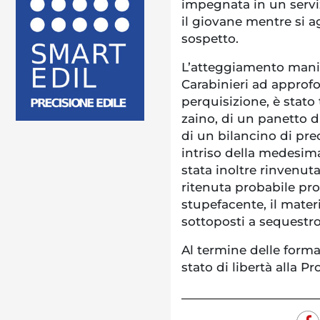
impegnata in un serviz
il giovane mentre si 
sospetto.
L’atteggiamento manif
Carabinieri ad approfon
perquisizione, è stato 
zaino, di un panetto d
di un bilancino di pre
intriso della medesima
stata inoltre rinvenut
ritenuta probabile prov
stupefacente, il mater
sottoposti a sequestro
Al termine delle formali
stato di libertà alla P