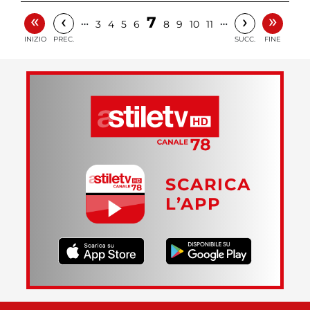
«
»
‹
›
7
…
…
3
4
5
6
8
9
10
11
INIZIO
PREC.
SUCC.
FINE
SCARICA
L’APP