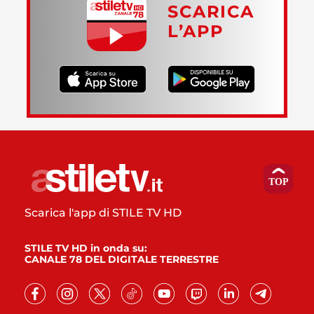
SCARICA
L’APP
Scarica l'app di STILE TV HD
STILE TV HD in onda su:
CANALE 78 DEL DIGITALE TERRESTRE