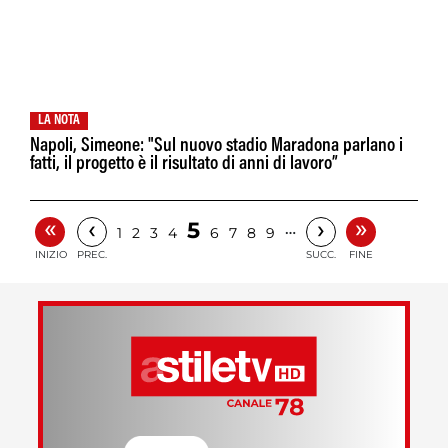
LA NOTA
Napoli, Simeone: "Sul nuovo stadio Maradona parlano i
fatti, il progetto è il risultato di anni di lavoro”
«
»
‹
›
5
…
1
2
3
4
6
7
8
9
INIZIO
PREC.
SUCC.
FINE