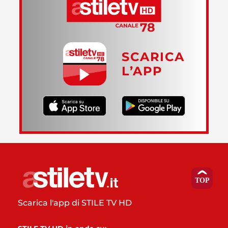
SCARICA
L’APP
Scarica l'app di STILE TV HD