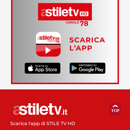
SCARICA
L’APP
Scarica l'app di STILE TV HD