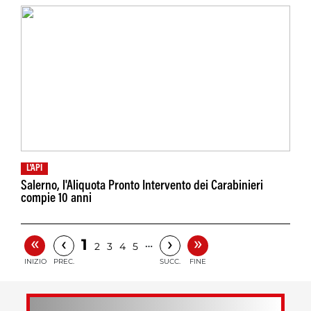
L'API
Salerno, l'Aliquota Pronto Intervento dei Carabinieri
compie 10 anni
«
»
‹
›
1
…
2
3
4
5
INIZIO
PREC.
SUCC.
FINE