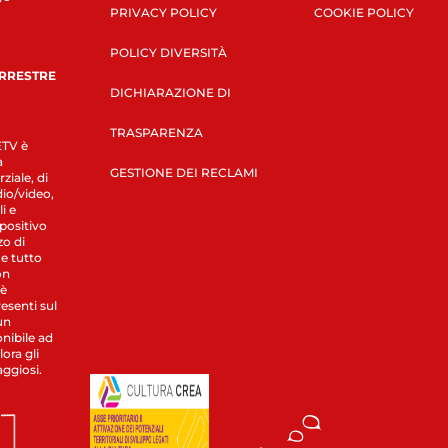
PRIVACY POLICY
COOKIE POLICY
POLICY DIVERSITÀ
ERRESTRE
DICHIARAZIONE DI
TRASPARENZA
LETV è
a
GESTIONE DEI RECLAMI
ziale, di
dio/video,
i e
spositivo
zo di
 e tutto
on
 è
esenti sul
un
nibile ad
ora gli
aggiosi.