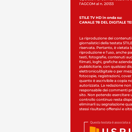
l’AGCOM al n. 20133
STILE TV HD in onda su:
CANALE 78 DEL DIGITALE T
La riproduzione dei contenuti
giornalistici della testata STI
riservata. Pertanto, è vietata l
riproduzione e l’uso, anche par
testi, fotografie, contenuti au
filmati, loghi, grafiche aziendal
pubblicitarie, con qualsiasi di
elettronico/digitale o per mez
fotocopie, registrazioni, cover
quanto è ascrivibile a copia n
autorizzata. La redazione non
responsabile dei commenti pr
sito. Non potendo esercitare 
controllo continuo resta dispo
eliminarli su segnalazione qual
stessi risultano offensivi e oltr