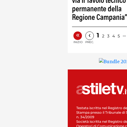
via il Tavolo tecnico
permanente della
Regione Campania
«
‹
1
…
2
3
4
5
INIZIO
PREC.
Testata iscritta nel Registro de
Stampa presso il Tribunale di 
n. 34/2009
Società iscritta nel Registro de
Operatori di Comunicazione c