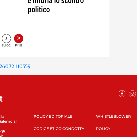
e infuria lo scontro
politico
”
»
›
SUCC.
FINE
lla
POLICY EDITORIALE
WHISTLEBLOWER
Salerno al
CODICE ETICO CONDOTTA
POLICY
gli
/o