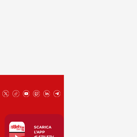
SCARICA
L’APP
di STILETV