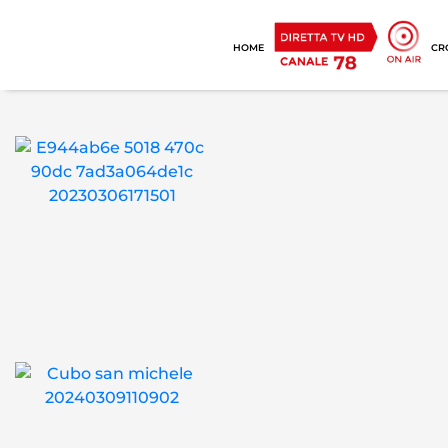
HOME
CR