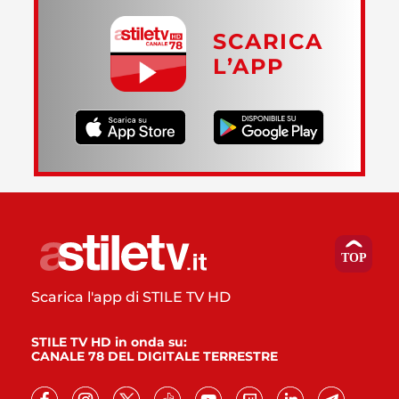
SCARICA
L’APP
Scarica l'app di STILE TV HD
STILE TV HD in onda su:
CANALE 78 DEL DIGITALE TERRESTRE