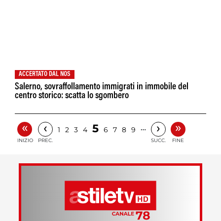
ACCERTATO DAL NOS
Salerno, sovraffollamento immigrati in immobile del
centro storico: scatta lo sgombero
«
»
‹
›
5
…
1
2
3
4
6
7
8
9
INIZIO
PREC.
SUCC.
FINE