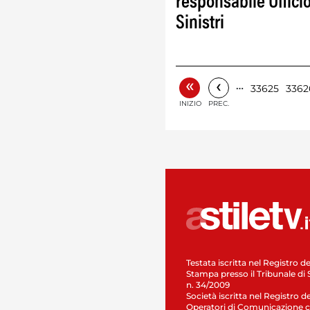
responsabile Uffici
Sinistri
«
‹
…
33625
3362
INIZIO
PREC.
Testata iscritta nel Registro de
Stampa presso il Tribunale di 
n. 34/2009
Società iscritta nel Registro de
Operatori di Comunicazione c