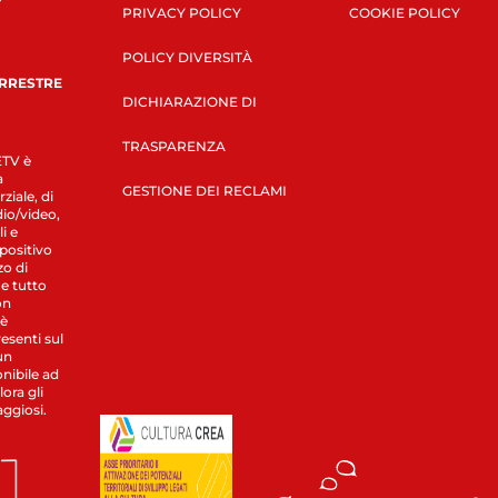
PRIVACY POLICY
COOKIE POLICY
POLICY DIVERSITÀ
ERRESTRE
DICHIARAZIONE DI
TRASPARENZA
LETV è
a
GESTIONE DEI RECLAMI
ziale, di
dio/video,
i e
spositivo
zo di
 e tutto
on
 è
esenti sul
un
nibile ad
ora gli
aggiosi.