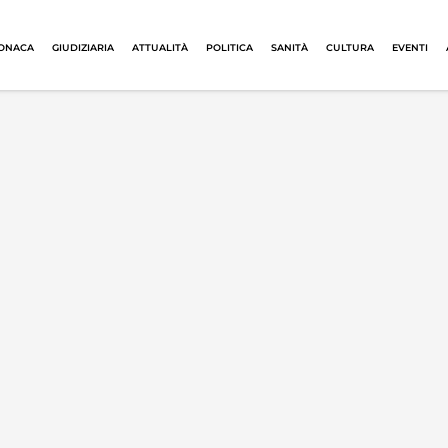
ONACA
GIUDIZIARIA
ATTUALITÀ
POLITICA
SANITÀ
CULTURA
EVENTI