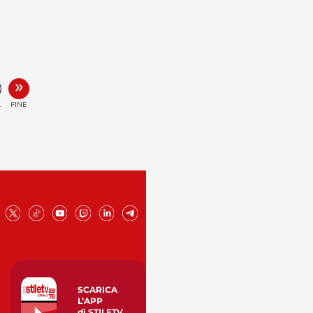
»
.
FINE
SCARICA
L’APP
di STILETV