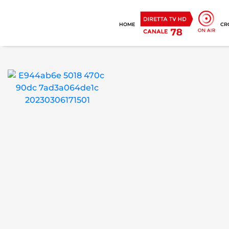
HOME
CR