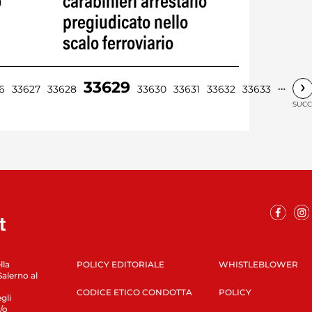
o
carabinieri arrestano
pregiudicato nello
scalo ferroviario
›
33629
…
6
33627
33628
33630
33631
33632
33633
SUCC
lla
POLICY EDITORIALE
WHISTLEBLOWER
Salerno al
CODICE ETICO CONDOTTA
POLICY
gli
/o