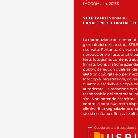
l’AGCOM al n. 20133
STILE TV HD in onda su:
CANALE 78 DEL DIGITALE T
La riproduzione dei contenuti
giornalistici della testata STI
riservata. Pertanto, è vietata l
riproduzione e l’uso, anche par
testi, fotografie, contenuti au
filmati, loghi, grafiche aziendal
pubblicitarie, con qualsiasi di
elettronico/digitale o per mez
fotocopie, registrazioni, cover
quanto è ascrivibile a copia n
autorizzata. La redazione non
responsabile dei commenti pr
sito. Non potendo esercitare 
controllo continuo resta dispo
eliminarli su segnalazione qual
stessi risultano offensivi e oltr