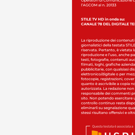
Operatori di Comunicazione c
l’AGCOM al n. 20133
STILE TV HD in onda su:
CANALE 78 DEL DIGITALE T
La riproduzione dei contenuti
giornalistici della testata STI
riservata. Pertanto, è vietata l
riproduzione e l’uso, anche par
testi, fotografie, contenuti au
filmati, loghi, grafiche aziendal
pubblicitarie, con qualsiasi di
elettronico/digitale o per mez
fotocopie, registrazioni, cover
quanto è ascrivibile a copia n
autorizzata. La redazione non
responsabile dei commenti pr
sito. Non potendo esercitare 
controllo continuo resta dispo
eliminarli su segnalazione qual
stessi risultano offensivi e oltr