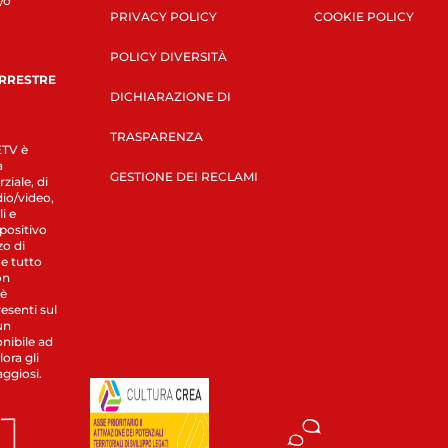
/o
PRIVACY POLICY
COOKIE POLICY
POLICY DIVERSITÀ
ERRESTRE
DICHIARAZIONE DI
TRASPARENZA
LETV è
a
GESTIONE DEI RECLAMI
ziale, di
dio/video,
i e
spositivo
zo di
 e tutto
on
 è
esenti sul
un
nibile ad
ora gli
aggiosi.