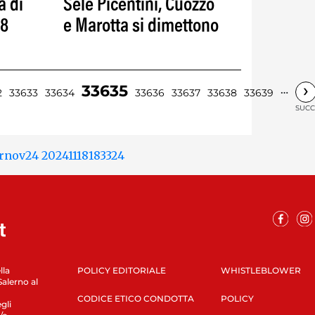
à di
Sele Picentini, Cuozzo
58
e Marotta si dimettono
›
33635
…
2
33633
33634
33636
33637
33638
33639
SUCC
lla
POLICY EDITORIALE
WHISTLEBLOWER
Salerno al
CODICE ETICO CONDOTTA
POLICY
gli