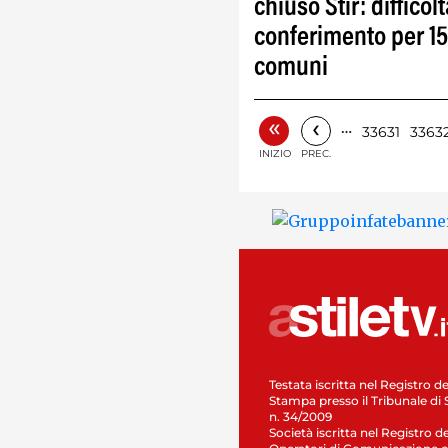
chiuso Stir: difficolt
conferimento per 1
comuni
«
‹
…
33631
3363
INIZIO
PREC.
Testata iscritta nel Registro de
Stampa presso il Tribunale di 
n. 34/2009
Società iscritta nel Registro de