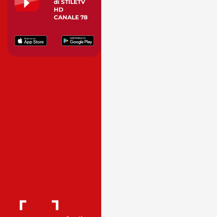
di STILETV
HD
CANALE 78