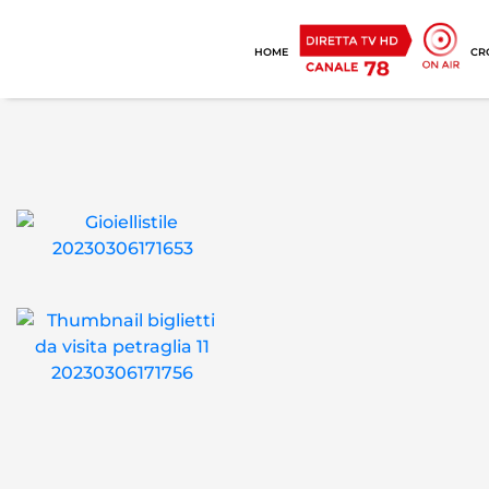
HOME
CR