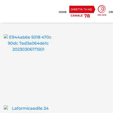
HOME
CR