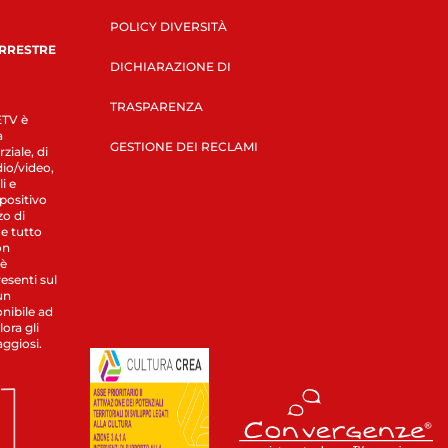
POLICY DIVERSITÀ
ERRESTRE
DICHIARAZIONE DI
TRASPARENZA
LETV è
a
GESTIONE DEI RECLAMI
ziale, di
dio/video,
i e
spositivo
zo di
 e tutto
on
 è
esenti sul
un
nibile ad
ora gli
aggiosi.