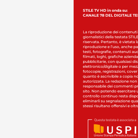
STILE TV HD in onda su:
CANALE 78 DEL DIGITALE T
La riproduzione dei contenuti
giornalistici della testata STI
riservata. Pertanto, è vietata l
riproduzione e l’uso, anche par
testi, fotografie, contenuti au
filmati, loghi, grafiche aziendal
pubblicitarie, con qualsiasi di
elettronico/digitale o per mez
fotocopie, registrazioni, cover
quanto è ascrivibile a copia n
autorizzata. La redazione non
responsabile dei commenti pr
sito. Non potendo esercitare 
controllo continuo resta dispo
eliminarli su segnalazione qual
stessi risultano offensivi e oltr