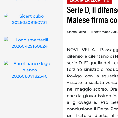
LASCIA LA LEGA PRO
Serie D, il dife
Maiese firma co
Marco Rizzo
11 settembre 2013
NOVI VELIA. Passagg
difensore cilentano di N
serie D. E’ quella del L
terzino sinistro è redu
Rovigo, con la squadra
vissuto la scalata vers
nel maggio scorso. Ora
che da giovanissimo indo
a girovagare. Pro Ses
conclusione il Delta Po
un fratello d’arte, i