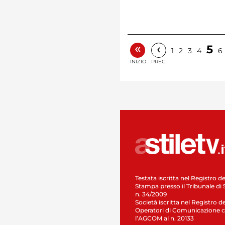
«
‹
5
1
2
3
4
6
INIZIO
PREC.
Testata iscritta nel Registro de
Stampa presso il Tribunale di 
n. 34/2009
Società iscritta nel Registro de
Operatori di Comunicazione c
l’AGCOM al n. 20133