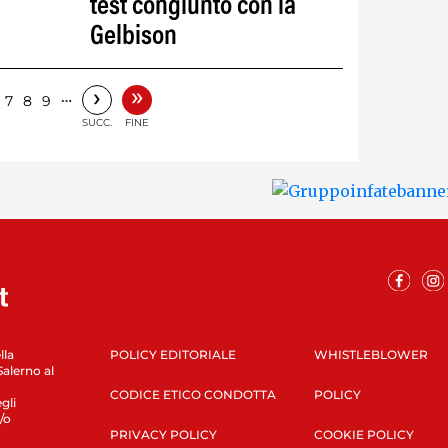
test congiunto con la
Gelbison
»
›
…
7
8
9
SUCC.
FINE
lla
POLICY EDITORIALE
WHISTLEBLOWER
Salerno al
CODICE ETICO CONDOTTA
POLICY
gli
/o
PRIVACY POLICY
COOKIE POLICY