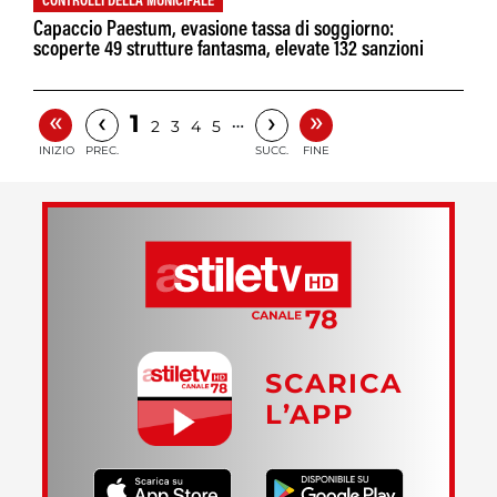
CONTROLLI DELLA MUNICIPALE
Capaccio Paestum, evasione tassa di soggiorno:
scoperte 49 strutture fantasma, elevate 132 sanzioni
«
»
‹
›
1
…
2
3
4
5
INIZIO
PREC.
SUCC.
FINE
SCARICA
L’APP