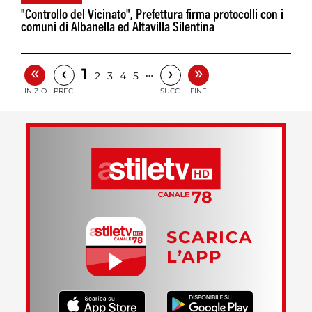
"Controllo del Vicinato", Prefettura firma protocolli con i
comuni di Albanella ed Altavilla Silentina
«
»
‹
›
1
…
2
3
4
5
INIZIO
PREC.
SUCC.
FINE
SCARICA
L’APP