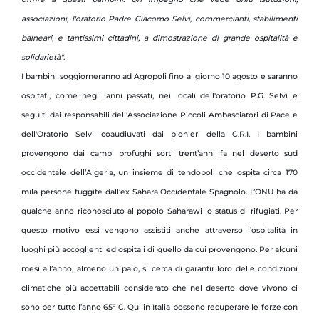
associazioni, l'oratorio Padre Giacomo Selvi, commercianti, stabilimenti
balneari, e tantissimi cittadini, a dimostrazione di grande ospitalità e
solidarietà"
.
I bambini soggiorneranno ad Agropoli fino al giorno 10 agosto e saranno
ospitati, come negli anni passati, nei locali dell'oratorio P.G. Selvi e
seguiti dai responsabili dell'Associazione Piccoli Ambasciatori di Pace e
dell'Oratorio Selvi coaudiuvati dai pionieri della C.R.I. I bambini
provengono dai campi profughi sorti trent’anni fa nel deserto sud
occidentale dell’Algeria, un insieme di tendopoli che ospita circa 170
mila persone fuggite dall’ex Sahara Occidentale Spagnolo. L’ONU ha da
qualche anno riconosciuto al popolo Saharawi lo status di rifugiati. Per
questo motivo essi vengono assistiti anche attraverso l’ospitalità in
luoghi più accoglienti ed ospitali di quello da cui provengono. Per alcuni
mesi all’anno, almeno un paio, si cerca di garantir loro delle condizioni
climatiche più accettabili considerato che nel deserto dove vivono ci
sono per tutto l’anno 65° C. Qui in Italia possono recuperare le forze con