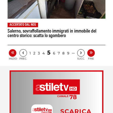
ACCERTATO DAL NOS
Salerno, sovraffollamento immigrati in immobile del
centro storico: scatta lo sgombero
«
»
‹
›
5
…
1
2
3
4
6
7
8
9
INIZIO
PREC.
SUCC.
FINE
SCARICA