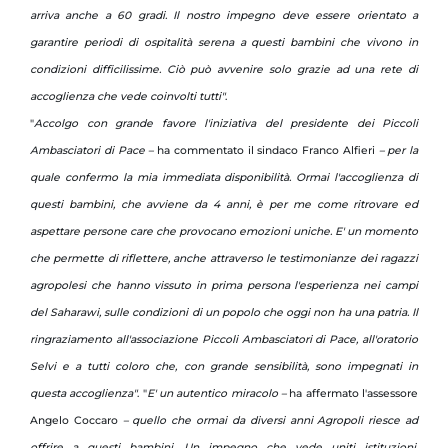
arriva anche a 60 gradi. Il nostro impegno deve essere orientato a
garantire periodi di ospitalità serena a questi bambini che vivono in
condizioni difficilissime. Ciò può avvenire solo grazie ad una rete di
accoglienza che vede coinvolti tutti"
.
"
Accolgo con grande favore l'iniziativa del presidente dei Piccoli
Ambasciatori di Pace –
ha commentato il sindaco Franco Alfieri
– per la
quale confermo la mia immediata disponibilità. Ormai l'accoglienza di
questi bambini, che avviene da 4 anni, è per me come ritrovare ed
aspettare persone care che provocano emozioni uniche. E' un momento
che permette di riflettere, anche attraverso le testimonianze dei ragazzi
agropolesi che hanno vissuto in prima persona l'esperienza nei campi
del Saharawi, sulle condizioni di un popolo che oggi non ha una patria. Il
ringraziamento all'associazione Piccoli Ambasciatori di Pace, all'oratorio
Selvi e a tutti coloro che, con grande sensibilità, sono impegnati in
questa accoglienza"
. "
E' un autentico miracolo –
ha affermato l'assessore
Angelo Coccaro
– quello che ormai da diversi anni Agropoli riesce ad
offrire a questi bambini. Un impegno che vede uniti istituzioni,