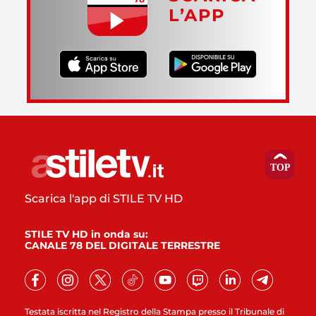
L’APP
Scarica l'app di STILE TV HD
STILE TV HD in onda su:
CANALE 78 DEL DIGITALE TERRESTRE
Testata iscritta nel Registro della Stampa presso il Tribunale di