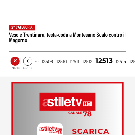
2^ CATEGORIA
Vesole Trentinara, testa-coda a Montesano Scalo contro il
Magorno
«
‹
12513
…
12509
12510
12511
12512
12514
12
INIZIO
PREC.
SCARICA