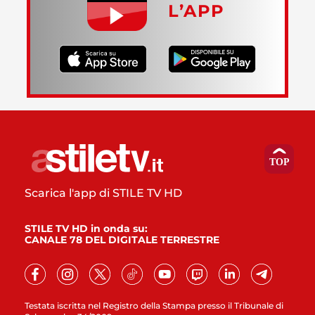
L’APP
Scarica l'app di STILE TV HD
STILE TV HD in onda su:
CANALE 78 DEL DIGITALE TERRESTRE
Testata iscritta nel Registro della Stampa presso il Tribunale di