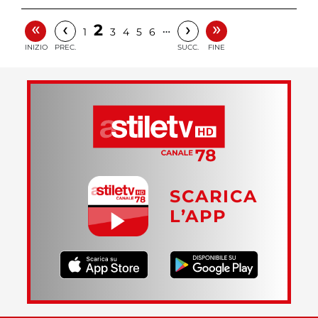
«
»
‹
›
2
…
1
3
4
5
6
INIZIO
PREC.
SUCC.
FINE
SCARICA
L’APP