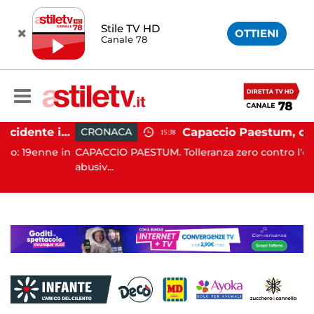
Stile TV HD
OTTIENI
Canale 78
Altavilla Silentina, incidente in moto nella notte: 19enne in prognosi riservata
CRONACA
15:38
enne in
CAPACCIO PAESTUM. Tolleranza zero contro l'occupazi
abusiv...