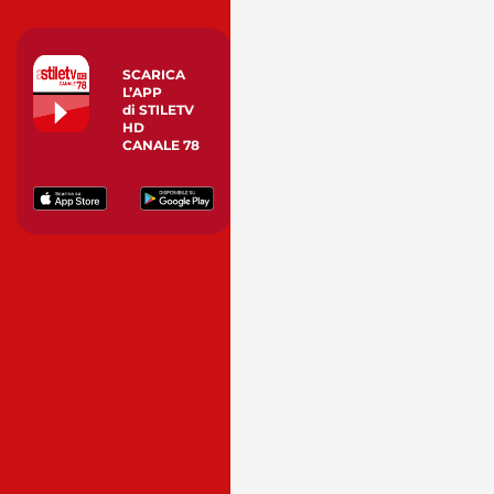
SCARICA
L’APP
di STILETV
HD
CANALE 78