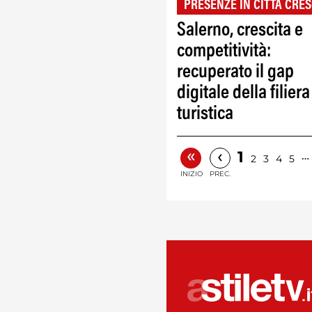
PRESENZE IN CITTÀ CRES
Salerno, crescita e
competitività:
recuperato il gap
digitale della filiera
turistica
«
‹
1
…
2
3
4
5
INIZIO
PREC.