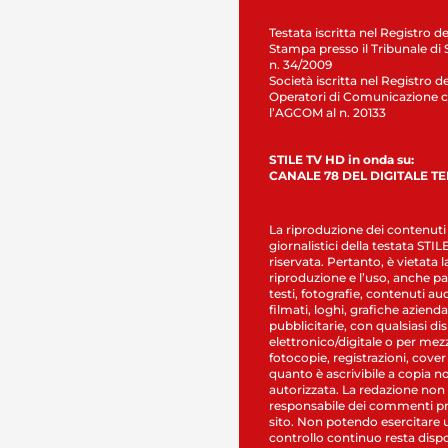
Testata iscritta nel Registro de
Stampa presso il Tribunale di 
n. 34/2009
Società iscritta nel Registro de
Operatori di Comunicazione c
l’AGCOM al n. 20133
STILE TV HD in onda su:
CANALE 78 DEL DIGITALE T
La riproduzione dei contenuti
giornalistici della testata STI
riservata. Pertanto, è vietata l
riproduzione e l’uso, anche par
testi, fotografie, contenuti au
filmati, loghi, grafiche aziendal
pubblicitarie, con qualsiasi di
elettronico/digitale o per mez
fotocopie, registrazioni, cover
quanto è ascrivibile a copia n
autorizzata. La redazione non
responsabile dei commenti pr
sito. Non potendo esercitare 
controllo continuo resta dispo