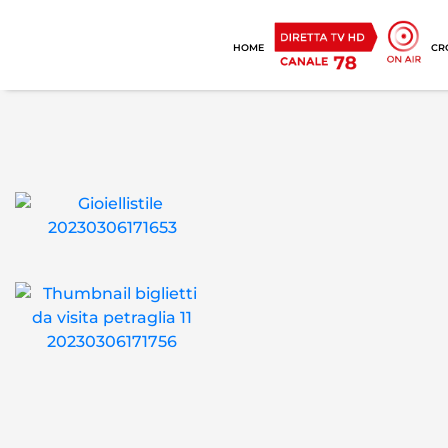
HOME
CR