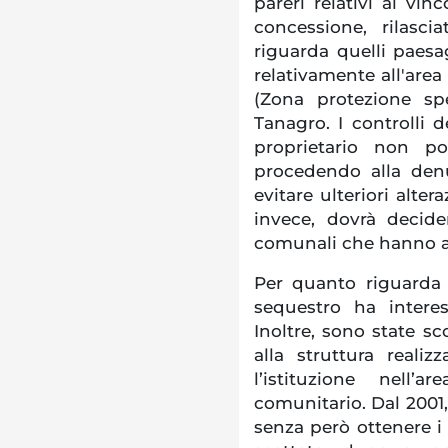
pareri relativi ai vin
concessione, rilasc
riguarda quelli paesa
relativamente all'area
(Zona protezione sp
Tanagro. I controlli 
proprietario non pos
procedendo alla denu
evitare ulteriori alter
invece, dovrà decide
comunali che hanno a
Per quanto riguarda il
sequestro ha intere
Inoltre, sono state sc
alla struttura real
l’istituzione nell’
comunitario. Dal 2001
senza però ottenere i 