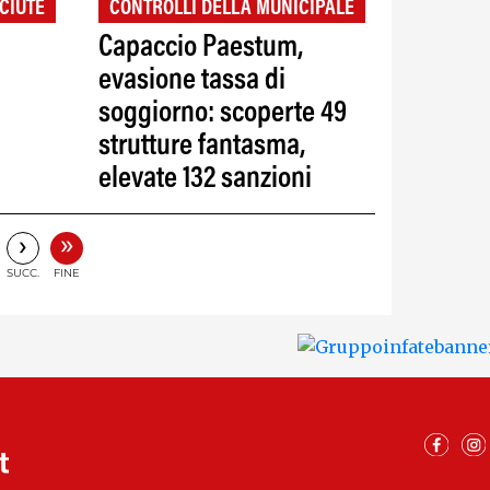
CIUTE
CONTROLLI DELLA MUNICIPALE
Capaccio Paestum,
evasione tassa di
soggiorno: scoperte 49
strutture fantasma,
elevate 132 sanzioni
»
›
SUCC.
FINE