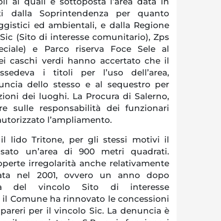
coli ai quali è sottoposta l’area data in
iati dalla Soprintendenza per quanto
ggistici ed ambientali, e dalla Regione
 Sic (Sito di interesse comunitario), Zps
eciale) e Parco riserva Foce Sele al
dei caschi verdi hanno accertato che il
sedeva i titoli per l’uso dell’area,
ncia dello stesso e al sequestro per
azioni dei luoghi. La Procura di Salerno,
re sulle responsabilità dei funzionari
utorizzato l’ampliamento.
 lido Tritone, per gli stessi motivi il
ssato un’area di 900 metri quadrati.
operte irregolarità anche relativamente
izzata nel 2001, ovvero un anno dopo
area del vincolo Sito di interesse
, il Comune ha rinnovato le concessioni
pareri per il vincolo Sic. La denuncia è