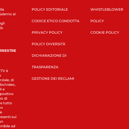
lla
POLICY EDITORIALE
WHISTLEBLOWER
Salerno al
CODICE ETICO CONDOTTA
POLICY
gli
/o
PRIVACY POLICY
COOKIE POLICY
POLICY DIVERSITÀ
ERRESTRE
DICHIARAZIONE DI
TRASPARENZA
LETV è
a
GESTIONE DEI RECLAMI
ziale, di
dio/video,
i e
spositivo
zo di
 e tutto
on
 è
esenti sul
un
nibile ad