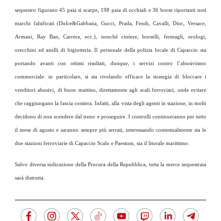
sequestro figurano 45 paia si scarpe, 198 paia di occhiali e 36 borse riportanti noti
marchi falsificati (Dolce&Gabbana, Gucci, Prada, Fendi, Cavalli, Dior, Versace,
Armani, Ray Ban, Carrera, ecc.), nonché cinture, borselli, fermagli, orologi,
orecchini ed anelli di bigiotteria. Il personale della polizia locale di Capaccio sta
portando avanti con ottimi risultati, dunque, i servizi contro l’abusivismo
commerciale: in particolare, si sta rivelando efficace la strategia di bloccare i
venditori abusivi, di buon mattino, direttamente agli scali ferroviari, onde evitare
che raggiungano la fascia costiera. Infatti, alla vista degli agenti in stazione, in molti
decidono di non scendere dal treno e proseguire. I controlli continueranno per tutto
il mese di agosto e saranno sempre più serrati, interessando contestualmente sia le
due stazioni ferroviarie di Capaccio Scalo e Paestum, sia il litorale marittimo.
Salvo diversa indicazione della Procura della Repubblica, tutta la merce sequestrata
sarà distrutta.