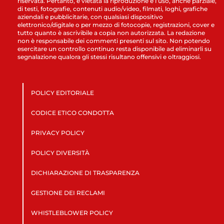
riservata. Pertanto, è vietata la riproduzione e l’uso, anche parziale,
di testi, fotografie, contenuti audio/video, filmati, loghi, grafiche
aziendali e pubblicitarie, con qualsiasi dispositivo
elettronico/digitale o per mezzo di fotocopie, registrazioni, cover e
tutto quanto è ascrivibile a copia non autorizzata. La redazione
non è responsabile dei commenti presenti sul sito. Non potendo
esercitare un controllo continuo resta disponibile ad eliminarli su
segnalazione qualora gli stessi risultano offensivi e oltraggiosi.
POLICY EDITORIALE
CODICE ETICO CONDOTTA
PRIVACY POLICY
POLICY DIVERSITÀ
DICHIARAZIONE DI TRASPARENZA
GESTIONE DEI RECLAMI
WHISTLEBLOWER POLICY