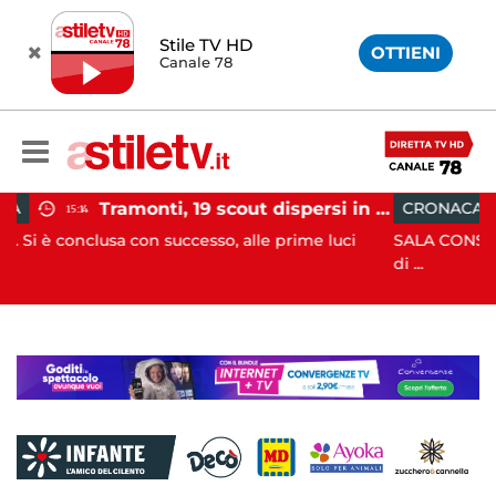
Stile TV HD
OTTIENI
Canale 78
Tramonti, 19 scout dispersi in montagna salvati dai vigili del fuoco
CRONACA
12:41
uccesso, alle prime luci
SALA CONSILINA. Si ritrovano liqu
di ...