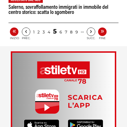
ACCERTATO DAL NOS
Salerno, sovraffollamento immigrati in immobile del
centro storico: scatta lo sgombero
«
»
‹
›
5
…
1
2
3
4
6
7
8
9
INIZIO
PREC.
SUCC.
FINE
SCARICA
L’APP