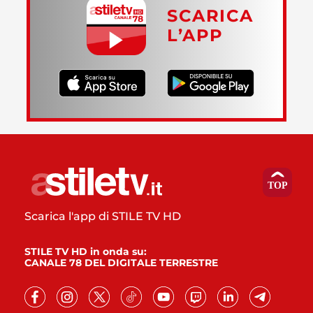
SCARICA
L’APP
Scarica l'app di STILE TV HD
STILE TV HD in onda su:
CANALE 78 DEL DIGITALE TERRESTRE