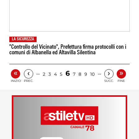
LA SICUREZZA
"Controllo del Vicinato", Prefettura firma protocolli con i
comuni di Albanella ed Altavilla Silentina
«
»
‹
›
6
…
…
2
3
4
5
7
8
9
10
INIZIO
PREC.
SUCC.
FINE