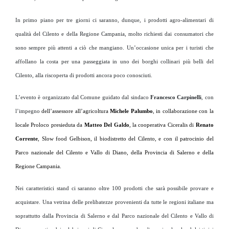
In primo piano per tre giorni ci saranno, dunque, i prodotti agro-alimentari di
qualità del Cilento e della Regione Campania, molto richiesti dai consumatori che
sono sempre più attenti a ciò che mangiano. Un’occasione unica per i turisti che
affollano la costa per una passeggiata in uno dei borghi collinari più belli del
Cilento, alla riscoperta di prodotti ancora poco conosciuti.
L’evento è organizzato dal Comune guidato dal sindaco
Francesco Carpinelli
, con
l’impegno
dell’assessore all’agricoltura
Michele Palumbo
, in collaborazione con la
locale Proloco presieduta da
Matteo Del Galdo
, la cooperativa Ciceralis di
Renato
Corrente
, Slow food Gelbison, il biodistretto del Cilento, e con il patrocinio del
Parco nazionale del Cilento e Vallo di Diano, della Provincia di Salerno e della
Regione Campania.
Nei caratteristici stand ci saranno oltre 100 prodotti che sarà possibile provare e
acquistare. Una vetrina delle prelibatezze provenienti da tutte le regioni italiane ma
soprattutto dalla Provincia di Salerno e dal Parco nazionale del Cilento e Vallo di