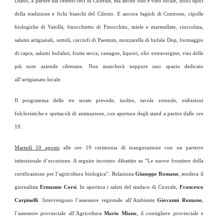
Diano, a partire dai celebri ceci di Cicerale, ma anche olio e vino locale, dolci tipici
della tradizione e fichi bianchi del Cilento. E ancora fagioli di Controne, cipolle
biologiche di Vatolla, finocchietto di Finocchito, miele e marmellate, cioccolata,
salumi artigianali, sottoli, carciofi di Paestum, mozzarella di bufala Dop, formaggio
di capra, salumi bufalini, frutta secca, castagne, liquori, olio extravergine, vini delle
più note aziende cilentane. Non mancherà neppure uno spazio dedicato
all’artigianato locale.
Il programma delle tre serate prevede, inoltre, tavole rotonde, esibizioni
folcloristiche e spettacoli di animazione, con apertura degli stand a partire dalle ore
19.
Martedì 10 agosto
alle ore 19 cerimonia di inaugurazione con un parterre
istituzionale d’eccezione. A seguire incontro dibattito su “Le nuove frontiere della
certificazione per l’agricoltura biologica”. Relaziona
Giuseppe Romano
, modera il
giornalista
Ermanno Corsi
. In apertura i saluti del sindaco di Cicerale,
Francesco
Carpinelli
. Intervengono l’assessore regionale all’Ambiente
Giovanni Romano
,
l’assessore provinciale all’Agricoltura
Mario Miano
, il consigliere provinciale e