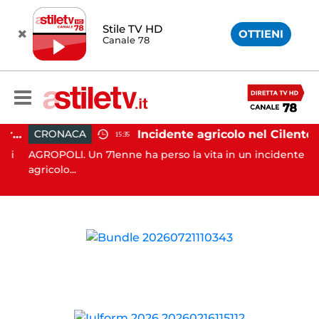
Stile TV HD
OTTIENI
Canale 78
Agropoli, botte a madre e sorella per ottenere denaro: 31enne in carcere
Incidente agricolo nel Cilento: trattore si ribalta, muore 71enne
CRONACA
15:35
i
AGROPOLI. Un 71enne ha perso la vita in un incidente
agricolo...