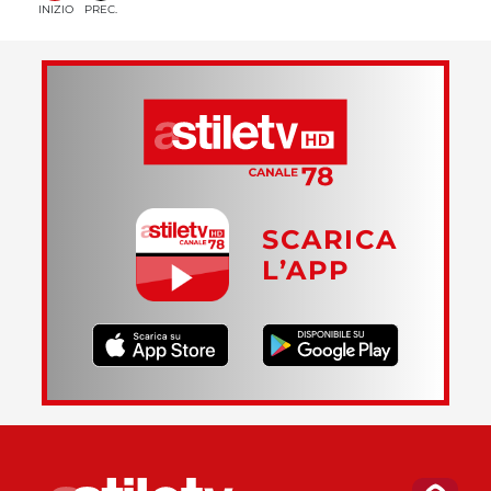
INIZIO
PREC.
SCARICA
L’APP