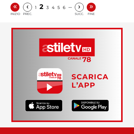
«
»
‹
›
2
…
1
3
4
5
6
INIZIO
PREC.
SUCC.
FINE
SCARICA
L’APP