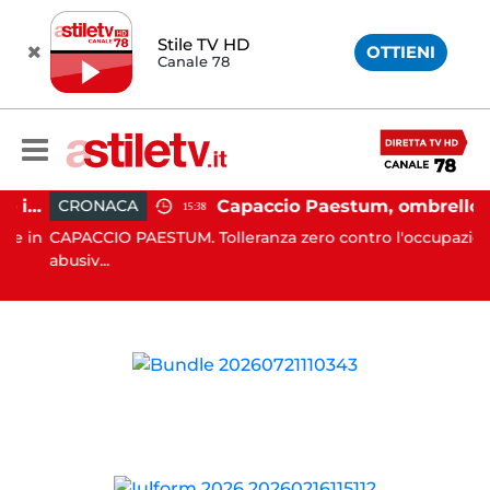
Stile TV HD
OTTIENI
Canale 78
Altavilla Silentina, incidente in moto nella notte: 19enne in prognosi riservata
Capaccio Paestum, ombrellone selvaggio: blitz della Municipale, sgomberate tutte le spiagge libere
CRONACA
15:38
 in
CAPACCIO PAESTUM. Tolleranza zero contro l'occupazione
abusiv...