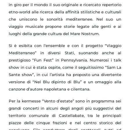
in giro per il mondo il suo originale e ricercato repertorio
etno-world alle ricerca della affinità stilistiche e culturali
che uniscono le sonorità mediterranee. Nel suo un
viaggio musicale propone storie legate alle genti e ai
luoghi della grande cultura del Mare Nostrum.
Si è esibita con l’ensemble e con il progetto “Viaggio
Mediterraneo” in diversi Stati, suonando anche al
prestigioso “Fun Fest” in Pennsylvania. Numerosi i talk
show in cui è stata ospite, come il seguitissimo “Sam
La
Sante
show”, in cui l’artista ha proposto una divertente
versione di “Nel Blu dipinto di Blu” e un omaggio alla
canzone d’autore napoletana e cilentana.
Per la kermesse “Vento d’estate” sono in programma sei
grandi concerti in alcuni degli angoli più suggestivi del
territorio comunale di Castellabate, tra le principali
piazze delle cinque frazioni e nel centro storico del
capoluogo. Filo conduttore degli spettacoli, tutti ad