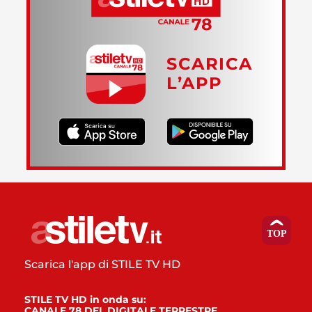
SCARICA
L’APP
Scarica l'app di STILE TV HD
STILE TV HD in onda su:
CANALE 78 DEL DIGITALE TERRESTRE