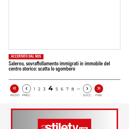
ACCERTATO DAL NOS
Salerno, sovraffollamento immigrati in immobile del
centro storico: scatta lo sgombero
«
»
‹
›
4
…
1
2
3
5
6
7
8
INIZIO
PREC.
SUCC.
FINE