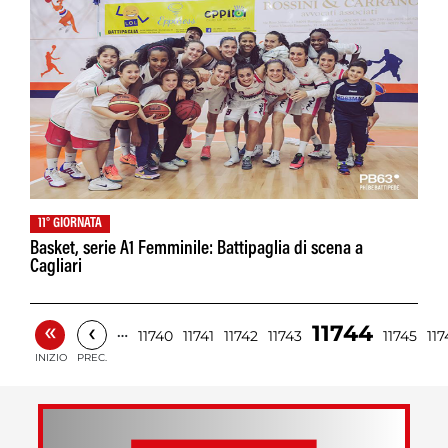
11° GIORNATA
Basket, serie A1 Femminile: Battipaglia di scena a
Cagliari
«
‹
11744
…
11740
11741
11742
11743
11745
117
INIZIO
PREC.