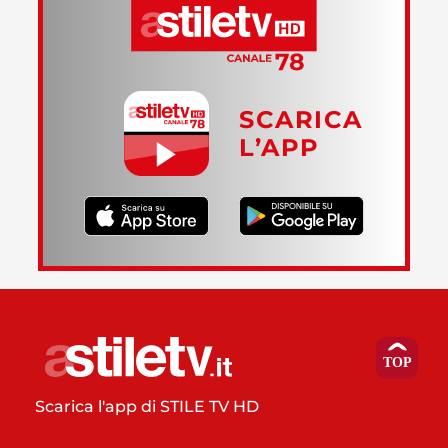
SCARICA
L’APP
Scarica l'app di STILE TV HD