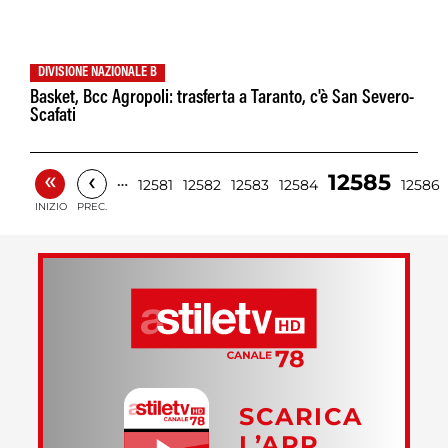
DIVISIONE NAZIONALE B
Basket, Bcc Agropoli: trasferta a Taranto, c'è San Severo-
Scafati
«
‹
12585
…
12581
12582
12583
12584
12586
INIZIO
PREC.
SCARICA
L’APP