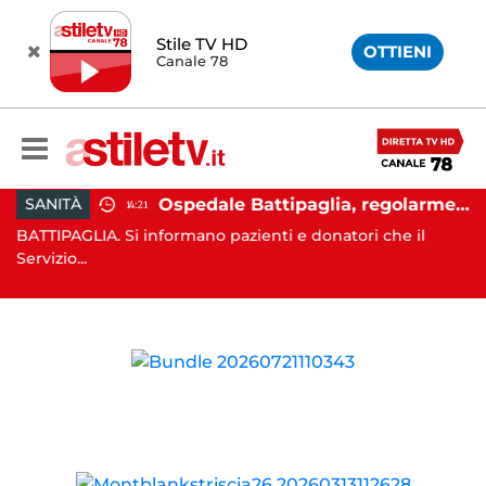
Stile TV HD
OTTIENI
Canale 78
tina, si finge addetto pulizie per violentare turista in albergo: 37enne in carcere
Ospedale Battipaglia, regolarmente in funzione il Servizio Trasfusionale
SANITÀ
14:21
BATTIPAGLIA. Si informano pazienti e donatori che il
PO
Servizio...
ai 