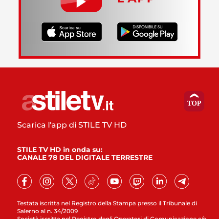
Scarica l'app di STILE TV HD
STILE TV HD in onda su:
CANALE 78 DEL DIGITALE TERRESTRE
Testata iscritta nel Registro della Stampa presso il Tribunale di
Salerno al n. 34/2009
Società iscritta nel Registro degli Operatori di Comunicazione c/o