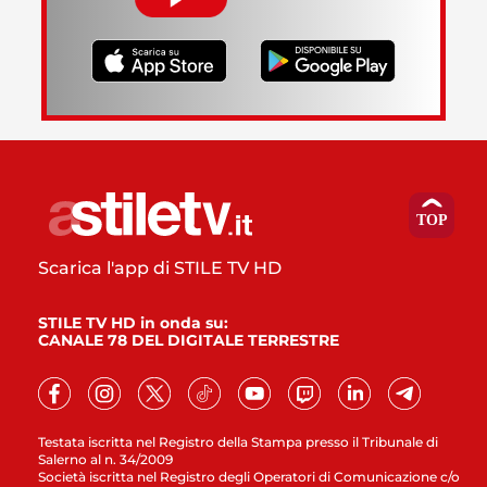
Scarica l'app di STILE TV HD
STILE TV HD in onda su:
CANALE 78 DEL DIGITALE TERRESTRE
Testata iscritta nel Registro della Stampa presso il Tribunale di
Salerno al n. 34/2009
Società iscritta nel Registro degli Operatori di Comunicazione c/o