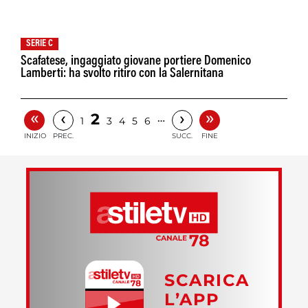
SERIE C
Scafatese, ingaggiato giovane portiere Domenico
Lamberti: ha svolto ritiro con la Salernitana
«
»
‹
›
2
…
1
3
4
5
6
INIZIO
PREC.
SUCC.
FINE
SCARICA
L’APP