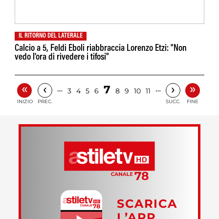
IL RITORNO DEL LATERALE
Calcio a 5, Feldi Eboli riabbraccia Lorenzo Etzi: "Non
vedo l'ora di rivedere i tifosi"
«
»
‹
›
7
…
…
3
4
5
6
8
9
10
11
INIZIO
PREC.
SUCC.
FINE
SCARICA
L’APP