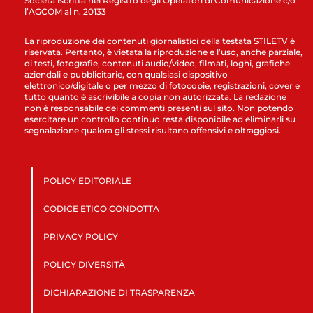
Società iscritta nel Registro degli Operatori di Comunicazione c/o
l’AGCOM al n. 20133
La riproduzione dei contenuti giornalistici della testata STILETV è
riservata. Pertanto, è vietata la riproduzione e l’uso, anche parziale,
di testi, fotografie, contenuti audio/video, filmati, loghi, grafiche
aziendali e pubblicitarie, con qualsiasi dispositivo
elettronico/digitale o per mezzo di fotocopie, registrazioni, cover e
tutto quanto è ascrivibile a copia non autorizzata. La redazione
non è responsabile dei commenti presenti sul sito. Non potendo
esercitare un controllo continuo resta disponibile ad eliminarli su
segnalazione qualora gli stessi risultano offensivi e oltraggiosi.
POLICY EDITORIALE
CODICE ETICO CONDOTTA
PRIVACY POLICY
POLICY DIVERSITÀ
DICHIARAZIONE DI TRASPARENZA