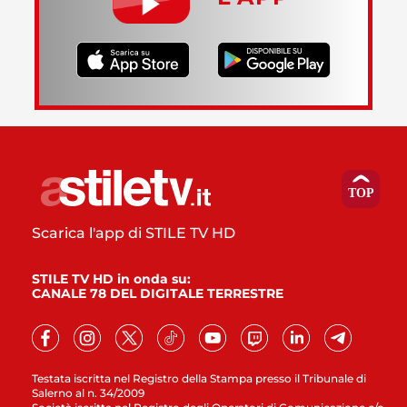
Scarica l'app di STILE TV HD
STILE TV HD in onda su:
CANALE 78 DEL DIGITALE TERRESTRE
Testata iscritta nel Registro della Stampa presso il Tribunale di
Salerno al n. 34/2009