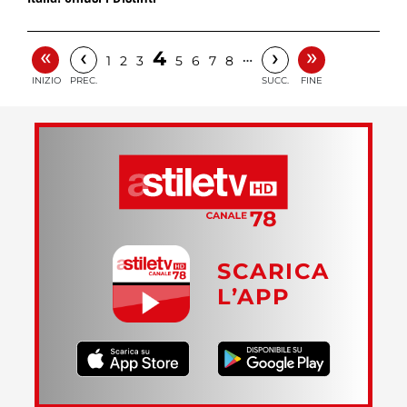
«
»
‹
›
4
…
1
2
3
5
6
7
8
INIZIO
PREC.
SUCC.
FINE
SCARICA
L’APP