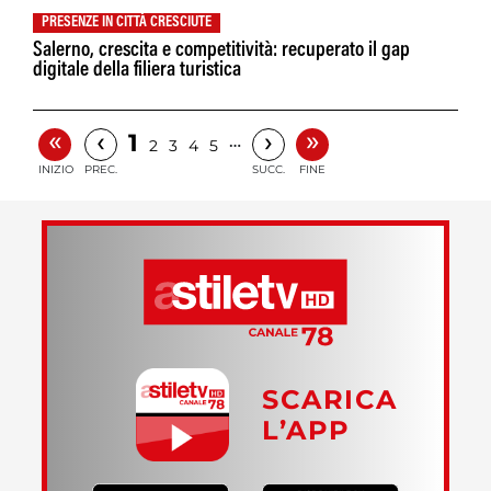
PRESENZE IN CITTÀ CRESCIUTE
Salerno, crescita e competitività: recuperato il gap
digitale della filiera turistica
«
»
‹
›
1
…
2
3
4
5
INIZIO
PREC.
SUCC.
FINE
SCARICA
L’APP