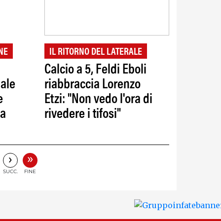
NE
IL RITORNO DEL LATERALE
Calcio a 5, Feldi Eboli
iale
riabbraccia Lorenzo
e
Etzi: "Non vedo l'ora di
la
rivedere i tifosi"
»
›
SUCC.
FINE