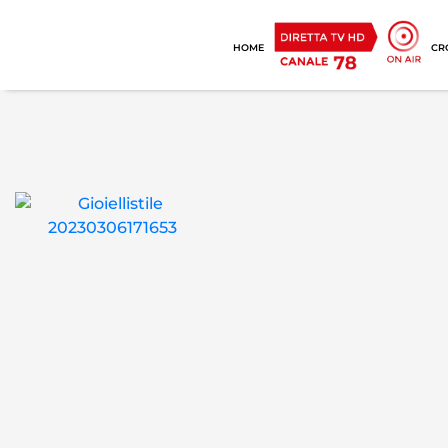
HOME
CR