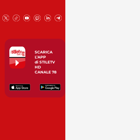
SCARICA
L’APP
di STILETV
HD
CANALE 78