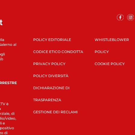
lla
POLICY EDITORIALE
WHISTLEBLOWER
Salerno al
CODICE ETICO CONDOTTA
POLICY
gli
/o
PRIVACY POLICY
COOKIE POLICY
POLICY DIVERSITÀ
ERRESTRE
DICHIARAZIONE DI
TRASPARENZA
LETV è
a
GESTIONE DEI RECLAMI
ziale, di
dio/video,
i e
spositivo
zo di