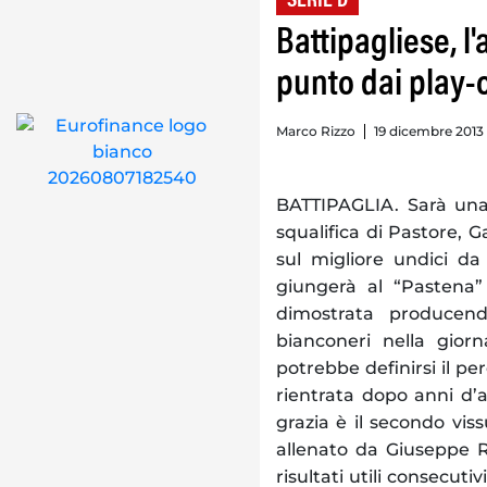
SERIE D
Battipagliese, l
punto dai play-o
Marco Rizzo
19 dicembre 2013 
BATTIPAGLIA. Sarà una 
squalifica di Pastore, G
sul migliore undici da
giungerà al “Pastena
dimostrata producendo
bianconeri nella giorn
potrebbe definirsi il p
rientrata dopo anni d’a
grazia è il secondo viss
allenato da Giuseppe R
risultati utili consecuti