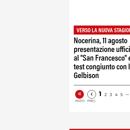
VERSO LA NUOVA STAGIO
Nocerina, 11 agosto
presentazione uffic
al "San Francesco" 
test congiunto con 
Gelbison
«
‹
1
…
2
3
4
5
INIZIO
PREC.