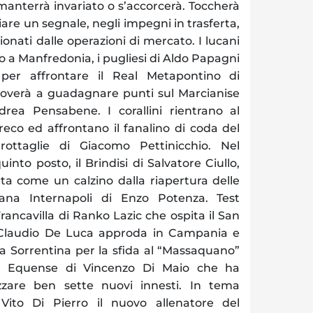
 manterrà invariato o s’accorcerà. Toccherà
are un segnale, negli impegni in trasferta,
ionati dalle operazioni di mercato. I lucani
 a Manfredonia, i pugliesi di Aldo Papagni
 per affrontare il Real Metapontino di
overà a guadagnare punti sul Marcianise
rea Pensabene. I corallini rientrano al
Greco ed affrontano il fanalino di coda del
rottaglie di Giacomo Pettinicchio. Nel
into posto, il Brindisi di Salvatore Ciullo,
ta come un calzino dalla riapertura delle
olana Internapoli di Enzo Potenza. Test
rancavilla di Ranko Lazic che ospita il San
i Claudio De Luca approda in Campania e
la Sorrentina per la sfida al “Massaquano”
ico Equense di Vincenzo Di Maio che ha
izzare ben sette nuovi innesti. In tema
po Vito Di Pierro il nuovo allenatore del