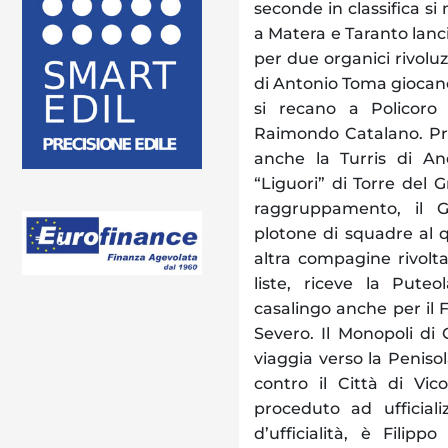
seconde in classifica si
a Matera e Taranto lanci
per due organici rivoluz
di Antonio Toma giocano
si recano a Policoro
Raimondo Catalano. Pr
anche la Turris di And
“Liguori” di Torre del 
raggruppamento, il G
plotone di squadre al qu
altra compagine rivolta
liste, riceve la Pute
casalingo anche per il F
Severo. Il Monopoli d
viaggia verso la Peniso
contro il Città di V
proceduto ad ufficial
d’ufficialità, è Filip