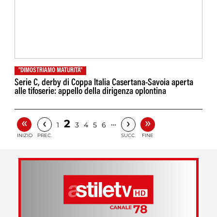
"DIMOSTRIAMO MATURITÀ"
Serie C, derby di Coppa Italia Casertana-Savoia aperta
alle tifoserie: appello della dirigenza oplontina
«
»
‹
›
2
…
1
3
4
5
6
INIZIO
PREC.
SUCC.
FINE