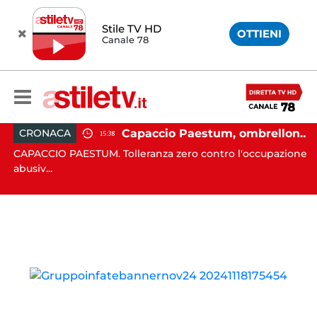
Stile TV HD
OTTIENI
Canale 78
e in moto nella notte: 19enne in prognosi riservata
Capaccio Paestum, ombrellone selvaggio: blitz della Municipale, sgomberate tutte le spiagge libere
CRONACA
15:38
in
CAPACCIO PAESTUM. Tolleranza zero contro l'occupazione
C
abusiv...
dr