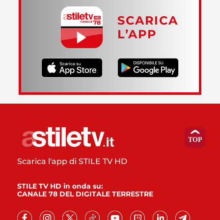
SCARICA
L’APP
Scarica l'app di STILE TV HD
STILE TV HD in onda su:
CANALE 78 DEL DIGITALE TERRESTRE