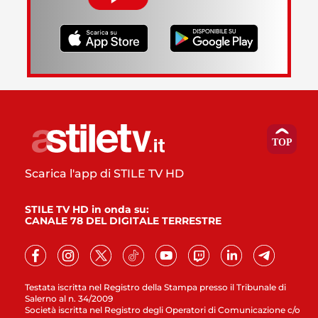
Scarica l'app di STILE TV HD
STILE TV HD in onda su:
CANALE 78 DEL DIGITALE TERRESTRE
Testata iscritta nel Registro della Stampa presso il Tribunale di
Salerno al n. 34/2009
Società iscritta nel Registro degli Operatori di Comunicazione c/o