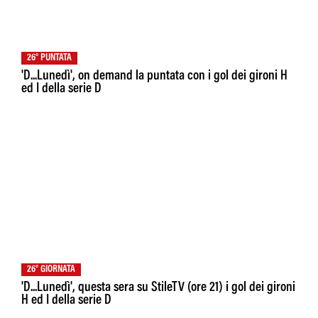
26° PUNTATA
'D...Lunedì', on demand la puntata con i gol dei gironi H
ed I della serie D
26° GIORNATA
'D...Lunedì', questa sera su StileTV (ore 21) i gol dei gironi
H ed I della serie D