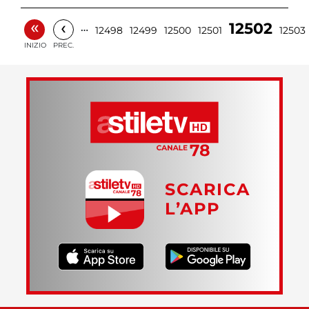
«
‹
12502
…
12498
12499
12500
12501
12503
INIZIO
PREC.
SCARICA
L’APP