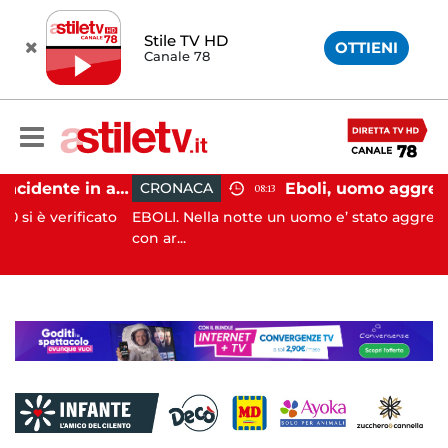
Stile TV HD
OTTIENI
Canale 78
Pontecagnano, incidente in autostrada: 5 giovani feriti
CRONACA
08:13
ificato
EBOLI. Nella notte un uomo e’ stato aggredito e ferit
con ar...