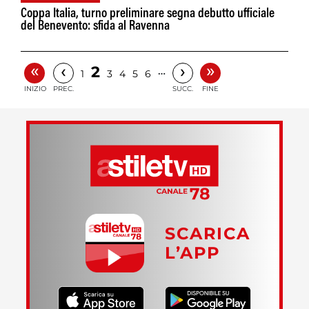
Coppa Italia, turno preliminare segna debutto ufficiale
del Benevento: sfida al Ravenna
«
»
‹
›
2
…
1
3
4
5
6
INIZIO
PREC.
SUCC.
FINE
SCARICA
L’APP