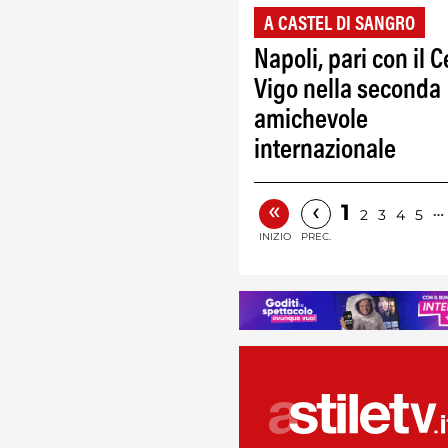
A CASTEL DI SANGRO
Napoli, pari con il C
Vigo nella seconda
amichevole
internazionale
«
‹
1
…
2
3
4
5
INIZIO
PREC.