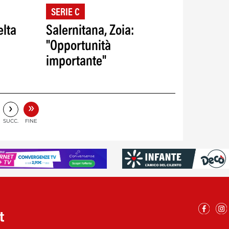
SERIE C
elta
Salernitana, Zoia:
"Opportunità
importante"
»
›
SUCC.
FINE