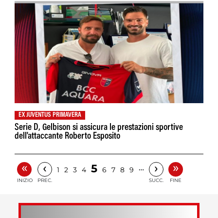
EX JUVENTUS PRIMAVERA
Serie D, Gelbison si assicura le prestazioni sportive
dell'attaccante Roberto Esposito
«
»
‹
›
5
…
1
2
3
4
6
7
8
9
INIZIO
PREC.
SUCC.
FINE