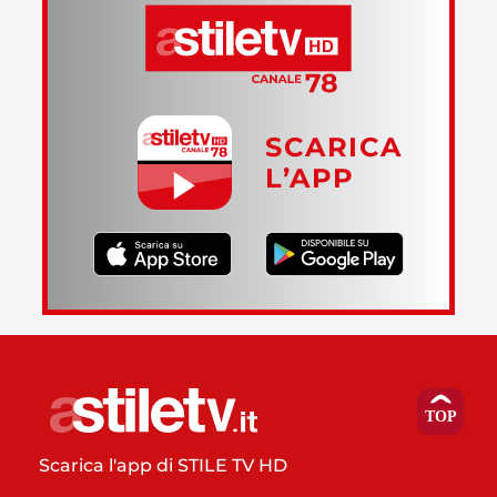
SCARICA
L’APP
Scarica l'app di STILE TV HD