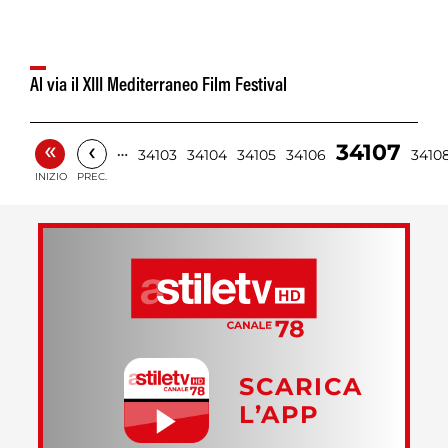
Al via il XIII Mediterraneo Film Festival
«
‹
34107
…
34103
34104
34105
34106
3410
INIZIO
PREC.
SCARICA
L’APP