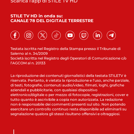
Scarica l'app di STILE TV HD
STILE TV HD in onda su:
CANALE 78 DEL DIGITALE TERRESTRE
Testata iscritta nel Registro della Stampa presso il Tribunale di
Salerno al n. 34/2009
Società iscritta nel Registro degli Operatori di Comunicazione c/o
l’AGCOM al n. 20133
La riproduzione dei contenuti giornalistici della testata STILETV è
riservata. Pertanto, è vietata la riproduzione e l’uso, anche parziale,
di testi, fotografie, contenuti audio/video, filmati, loghi, grafiche
aziendali e pubblicitarie, con qualsiasi dispositivo
elettronico/digitale o per mezzo di fotocopie, registrazioni, cover e
tutto quanto è ascrivibile a copia non autorizzata. La redazione
non è responsabile dei commenti presenti sul sito. Non potendo
esercitare un controllo continuo resta disponibile ad eliminarli su
segnalazione qualora gli stessi risultano offensivi e oltraggiosi.