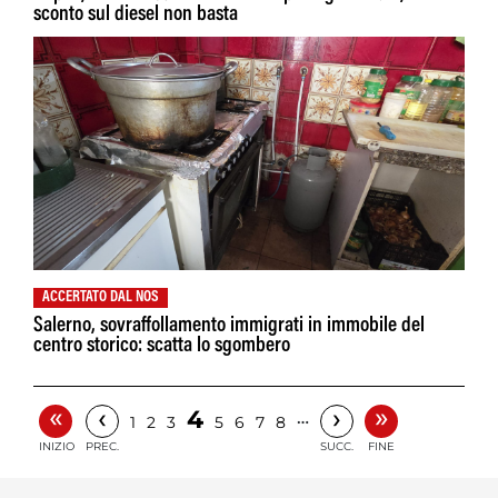
sconto sul diesel non basta
ACCERTATO DAL NOS
Salerno, sovraffollamento immigrati in immobile del
centro storico: scatta lo sgombero
«
»
‹
›
4
…
1
2
3
5
6
7
8
INIZIO
PREC.
SUCC.
FINE