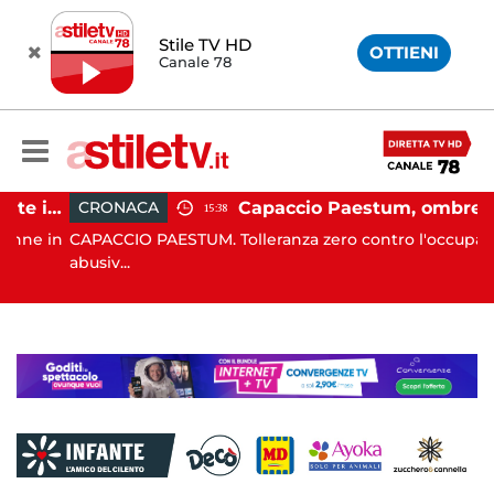
Stile TV HD
OTTIENI
Canale 78
Altavilla Silentina, incidente in moto nella notte: 19enne in prognosi riservata
Capaccio Paestum, ombrellone selvaggio: blitz della Municipale, sgomberate tutte le spiagge libere
CRONACA
15:38
e in
CAPACCIO PAESTUM. Tolleranza zero contro l'occupazione
abusiv...