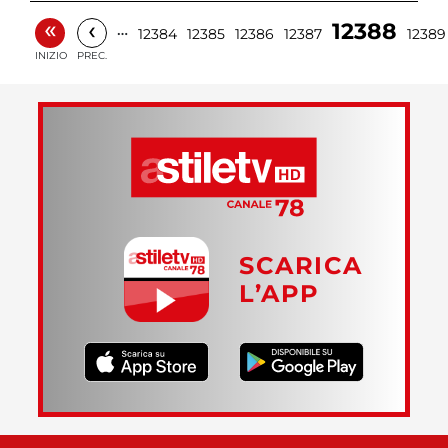
«
‹
12388
…
12384
12385
12386
12387
12389
INIZIO
PREC.
SCARICA
L’APP