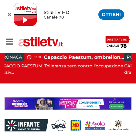
Stile TV HD
OTTIENI
Canale 78
Capaccio Paestum, ombrellone selvaggio: blitz della Municipale, sgomberate tutte le spiagge libere
POLITICA
19:43
lleranza zero contro l'occupazione
CAPACCIO PAESTUM. È sta
drammatico, q...