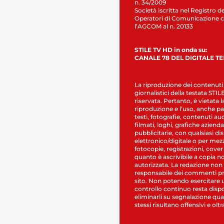
n. 34/2009
Società iscritta nel Registro de
Operatori di Comunicazione c
l’AGCOM al n. 20133
STILE TV HD in onda su:
CANALE 78 DEL DIGITALE T
La riproduzione dei contenuti
giornalistici della testata STI
riservata. Pertanto, è vietata l
riproduzione e l’uso, anche par
testi, fotografie, contenuti au
filmati, loghi, grafiche aziendal
pubblicitarie, con qualsiasi di
elettronico/digitale o per mez
fotocopie, registrazioni, cover
quanto è ascrivibile a copia n
autorizzata. La redazione non
responsabile dei commenti pr
sito. Non potendo esercitare 
controllo continuo resta dispo
eliminarli su segnalazione qual
stessi risultano offensivi e oltr