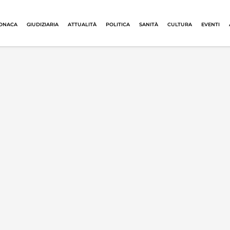
ONACA
GIUDIZIARIA
ATTUALITÀ
POLITICA
SANITÀ
CULTURA
EVENTI