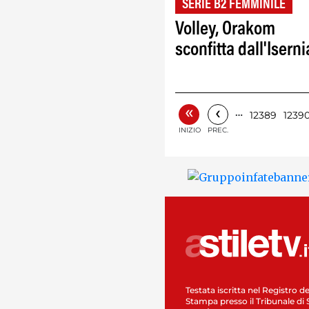
SERIE B2 FEMMINILE
Volley, Orakom
sconfitta dall'Iserni
«
‹
…
12389
1239
INIZIO
PREC.
Testata iscritta nel Registro de
Stampa presso il Tribunale di 