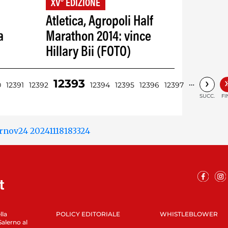
XV° EDIZIONE
Atletica, Agropoli Half
a
Marathon 2014: vince
Hillary Bii (FOTO)
›
12393
…
0
12391
12392
12394
12395
12396
12397
SUCC.
FI
lla
POLICY EDITORIALE
WHISTLEBLOWER
Salerno al