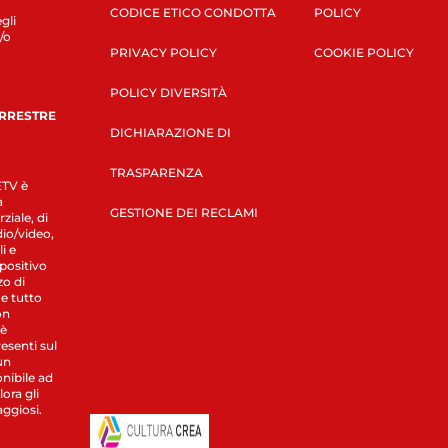
CODICE ETICO CONDOTTA
POLICY
gli
/o
PRIVACY POLICY
COOKIE POLICY
POLICY DIVERSITÀ
ERRESTRE
DICHIARAZIONE DI
TRASPARENZA
LETV è
a
GESTIONE DEI RECLAMI
ziale, di
dio/video,
i e
spositivo
zo di
 e tutto
on
 è
esenti sul
un
nibile ad
ora gli
aggiosi.