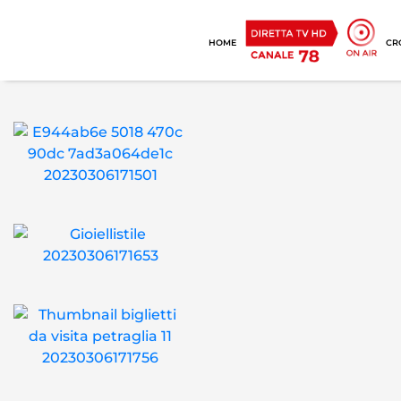
HOME
CR