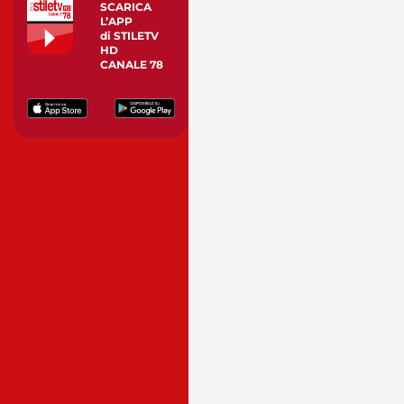
SCARICA
L’APP
di STILETV
HD
CANALE 78