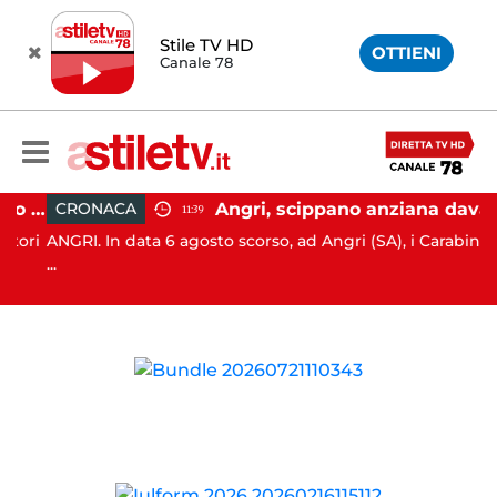
Stile TV HD
OTTIENI
Canale 78
Firme digitali utilizzate a loro insaputa: 9 indagati nel Vallo di Diano
Angri, scippano anziana davanti ad un negozio: tre arresti
CRONACA
11:39
ori
ANGRI. In data 6 agosto scorso, ad Angri (SA), i Carabinieri
...