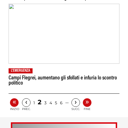
L'EMERGENZA
Campi Flegrei, aumentano gli sfollati e infuria lo scontro
politico
«
»
‹
›
2
…
1
3
4
5
6
INIZIO
PREC.
SUCC.
FINE