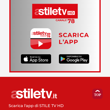
SCARICA
L’APP
Scarica l'app di STILE TV HD