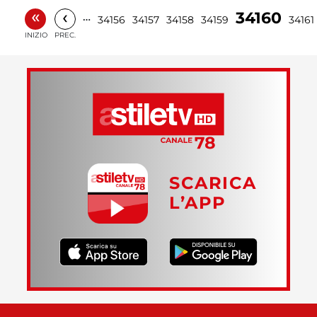
«
‹
34160
…
34156
34157
34158
34159
34161
INIZIO
PREC.
SCARICA
L’APP