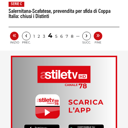
SERIE C
Salernitana-Scafatese, prevendita per sfida di Coppa
Italia: chiusi i Distinti
«
»
‹
›
4
…
1
2
3
5
6
7
8
INIZIO
PREC.
SUCC.
FINE
SCARICA
L’APP