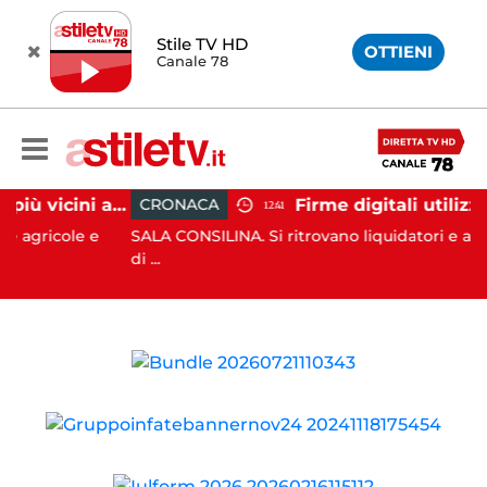
Stile TV HD
OTTIENI
Canale 78
Cinghiali sempre più vicini all'uomo: nel Cilento una famigliola arriva fino alla spiaggia
CRONACA
12:41
cole e
SALA CONSILINA. Si ritrovano liquidatori e amministr
di ...