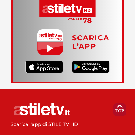
SCARICA
L’APP
Scarica l'app di STILE TV HD