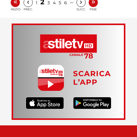
«
»
‹
›
2
…
1
3
4
5
6
INIZIO
PREC.
SUCC.
FINE
SCARICA
L’APP