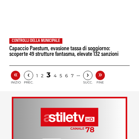
CONTROLLI DELLA MUNICIPALE
Capaccio Paestum, evasione tassa di soggiorno:
scoperte 49 strutture fantasma, elevate 132 sanzioni
«
»
‹
›
3
…
1
2
4
5
6
7
INIZIO
PREC.
SUCC.
FINE