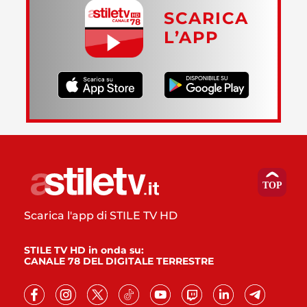
SCARICA
L’APP
Scarica l'app di STILE TV HD
STILE TV HD in onda su:
CANALE 78 DEL DIGITALE TERRESTRE