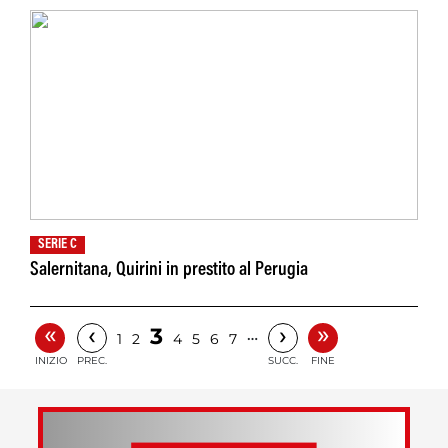
SERIE C
Salernitana, Quirini in prestito al Perugia
«
»
‹
›
3
…
1
2
4
5
6
7
INIZIO
PREC.
SUCC.
FINE