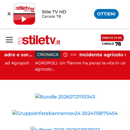
Stile TV HD
OTTIENI
Canale 78
Agropoli, botte a madre e sorella per ottenere denaro: 31enne in carcere
CRONACA
15:35
Agropoli
AGROPOLI. Un 71enne ha perso la vita in un inciden
agricolo...