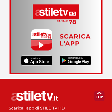
SCARICA
L’APP
Scarica l'app di STILE TV HD