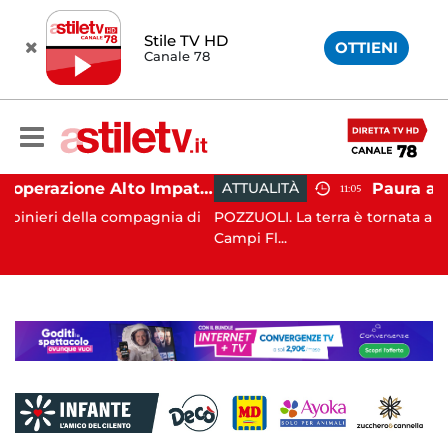
Stile TV HD
OTTIENI
Canale 78
Napoli, operazione Alto Impatto: trovate 252 dosi di droga
ATTUALITÀ
11:05
la compagnia di
POZZUOLI. La terra è tornata a tremare nell’a
Campi Fl...