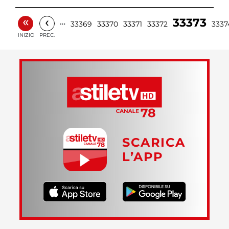
«
‹
33373
…
33369
33370
33371
33372
3337
INIZIO
PREC.
SCARICA
L’APP