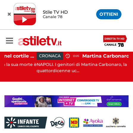
Stile TV HD
OTTIENI
Canale 78
Salerno, cadavere nel cortile di un palazzo: indaga la Polizia
CRONACA
13:05
a morte è
NAPOLI. I genitori di Martina Carbonaro, la
quattordicenne uc...