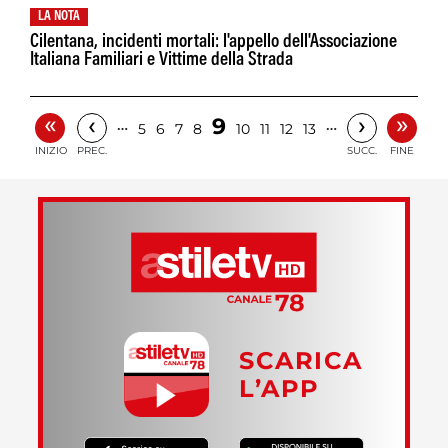
LA NOTA
Cilentana, incidenti mortali: l'appello dell'Associazione
Italiana Familiari e Vittime della Strada
«
»
‹
›
9
…
…
5
6
7
8
10
11
12
13
INIZIO
PREC.
SUCC.
FINE
SCARICA
L’APP